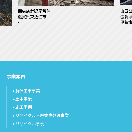
商店店舗建屋解体
山区
滋賀県東近江市
滋賀
-
甲賀
事業案内
解体工事事業
土木事業
施工事例
リサイクル・廃棄物処理事業
リサイクル事例